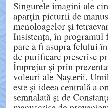
Singurele imagini ale cir
aparțin picturii de manusc
menoloagelor și tetraevan
Insistența, în programul 
pare a fi asupra felului î
de purificare prescrise p
Împrejur și prin prezenta
voleuri ale Nașterii, Umil
este și ideea centrală a 
semnalată și de Constanț
manuscrise de provenien