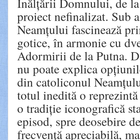
Înălțării Domnului, de l
proiect nefinalizat. Sub as
Neamțului fascinează pri
gotice, în armonie cu dver
Adormirii de la Putna. Da
nu poate explica opțiunil
din catoliconul Neamțului
totul inedită o reprezint
o tradiție iconografică st
episod, spre deosebire de
frecvență apreciabilă, mai