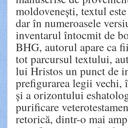
moldovenești, textul este
dar în numeroasele versi
inventarul întocmit de b
BHG, autorul apare ca fi
tot parcursul textului, a
lui Hristos un punct de i
prefigurarea legii vechi, 
și a orizontului eshatolo
purificare veterotestament
retorică, dintr-o mai amp