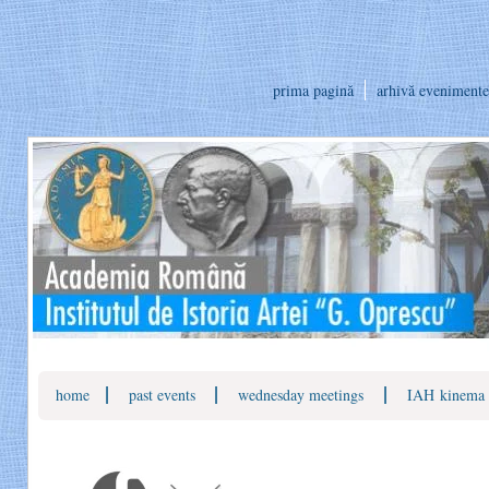
prima pagină
arhivă evenimente
|
|
|
home
past events
wednesday meetings
IAH
kinema