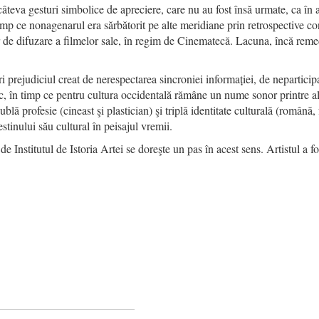
âteva gesturi simbolice de apreciere, care nu au fost însă urmate, ca în 
mp ce nonagenarul era sărbătorit pe alte meridiane prin retrospective con
r de difuzare a filmelor sale, în regim de Cinematecă. Lacuna, încă reme
i prejudiciul creat de nerespectarea sincroniei informației, de neparticipa
 în timp ce pentru cultura occidentală rămâne un nume sonor printre alt
blă profesie (cineast şi plastician) şi triplă identitate culturală (română
stinului său cultural în peisajul vremii.
Institutul de Istoria Artei se doreşte un pas în acest sens. Artistul a f