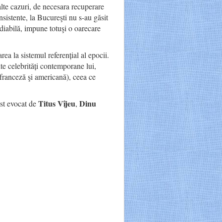
alte cazuri, de necesara recuperare
sistente, la Bucureşti nu s-au găsit
diabilă, impune totuşi o oarecare
rea la sistemul referențial al epocii.
e celebrități contemporane lui,
, franceză şi americană), ceea ce
Titus Vîjeu
Dinu
ost evocat de
,