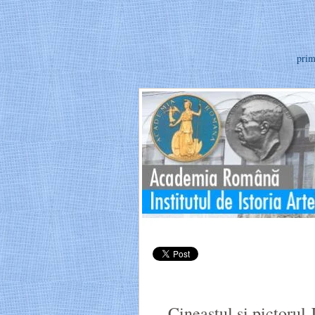
prim
Cineastul şi pictorul