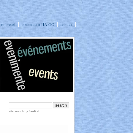
e miercuri
cinemateca IIA GO
contact
site search
by
freefind