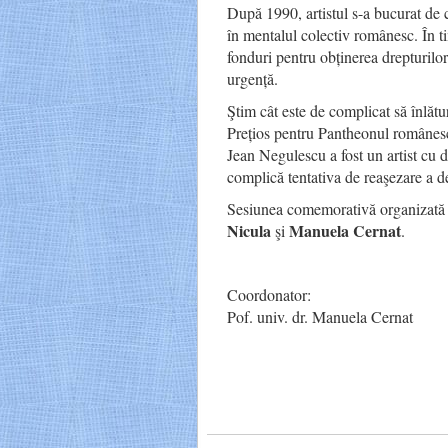
După 1990, artistul s-a bucurat de c
în mentalul colectiv românesc. În ti
fonduri pentru obținerea drepturilo
urgență.
Ştim cât este de complicat să înlătur
Prețios pentru Pantheonul românesc,
Jean Negulescu a fost un artist cu du
complică tentativa de reaşezare a de
Sesiunea comemorativă organizată de 
Nicula
Manuela Cernat
şi
.
Coordonator:
Pof. univ. dr. Manuela Cernat