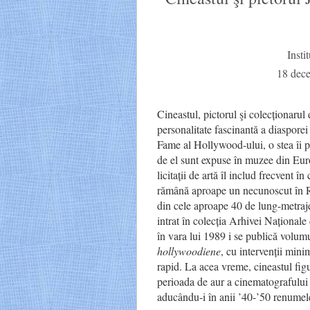
Insti
18 dece
Cineastul, pictorul şi colecționaru
personalitate fascinantă a diaspore
Fame al Hollywood-ului, o stea îi p
de el sunt expuse în muzee din Euro
licitații de artă îl includ frecvent î
rămână aproape un necunoscut în Ro
din cele aproape 40 de lung-metraje
intrat în colecția Arhivei Naționale
în vara lui 1989 i se publică volum
hollywoodiene
, cu intervenții mini
rapid. La acea vreme, cineastul figu
perioada de aur a cinematografului a
aducându-i în anii ’40-’50 renumele