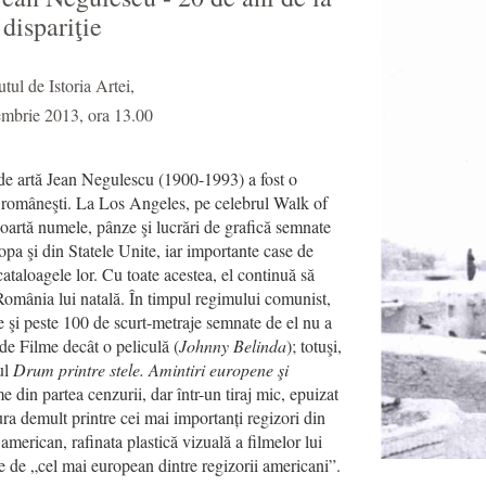
dispariţie
tutul de Istoria Artei,
mbrie 2013, ora 13.00
l de artă Jean Negulescu (1900-1993) a fost o
i româneşti. La Los Angeles, pe celebrul Walk of
oartă numele, pânze şi lucrări de grafică semnate
pa şi din Statele Unite, iar importante case de
n cataloagele lor. Cu toate acestea, el continuă să
mânia lui natală. În timpul regimului comunist,
 şi peste 100 de scurt-metraje semnate de el nu a
 de Filme decât o peliculă (
Johnny Belinda
); totuşi,
ul
Drum printre stele. Amintiri europene şi
me din partea cenzurii, dar într-un tiraj mic, epuizat
ra demult printre cei mai importanți regizori din
merican, rafinata plastică vizuală a filmelor lui
 de „cel mai european dintre regizorii americani”.