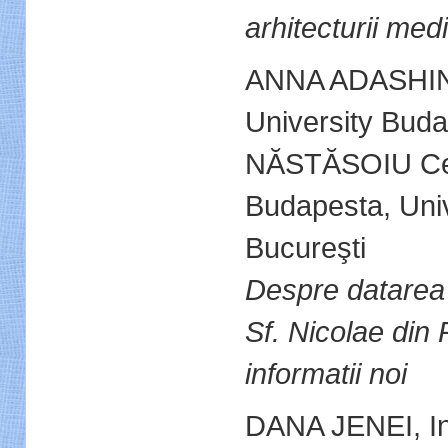
arhitecturii med
ANNA ADASHI
University Bud
NĂSTĂSOIU
Ce
Budapest
a,
Uni
Bucureşti
Despre datarea p
Sf. Nicolae din 
informatii noi
DANA JENEI, Inst