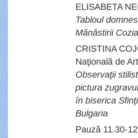
ELISABETA NEG
Tabloul domnesc
Mănăstirii Cozi
CRISTINA CO
Naţională de Ar
Observaţii stili
pictura zugravu
în biserica Sfin
Bulgaria
Pauză 11.30-12