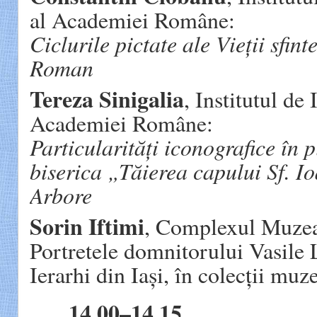
al Academiei Române:
Ciclurile pictate ale Vieții sfin
Roman
Tereza Sinigalia
, Institutul de
Academiei Române:
Particularități iconografice în p
biserica „Tăierea capului Sf. Io
Arbore
Sorin Iftimi
, Complexul Muzea
Portretele domnitorului Vasile 
Ierarhi din Iași, în colecții mu
14.00–14.15