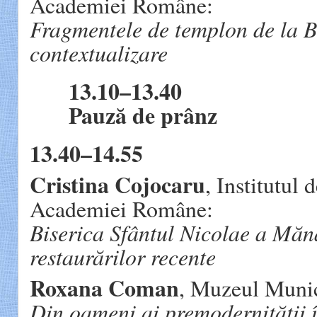
Academiei Române:
Fragmentele de templon de
la B
contextualizare
13.10–13.40
Pauză de prânz
13.40–14.55
Cristina Cojocaru
, Institutul
Academiei Române:
Biserica Sfântul Nicolae a Mănă
restaurărilor recente
Roxana Coman
, Muzeul Munic
Din oameni ai premodernității î