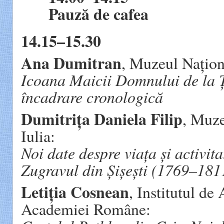
Pauză de cafea
14.15–15.30
Ana Dumitran
, Muzeul Naționa
Icoana Maicii Domnului de la Ț
încadrare cronologică
Dumitrița Daniela Filip
, Muze
Iulia:
Noi date despre viața și activit
Zugravul
din Șișești (1769–181
Letiția Cosnean
, Institutul de
Academiei Române: