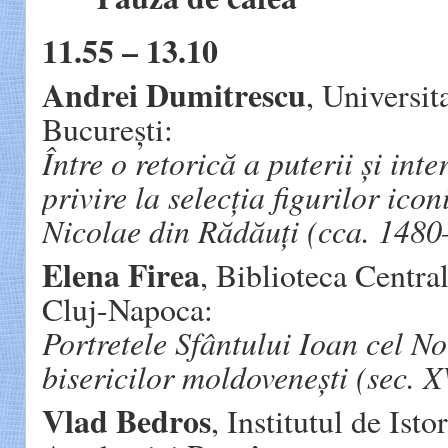
11.55 – 13.10
Andrei Dumitrescu
, Universit
București:
Între o retorică a puterii și int
privire la selecția figurilor icon
Nicolae din Rădăuți (cca. 148
Elena Firea
, Biblioteca Centra
Cluj-Napoca:
Portretele Sfântului Ioan cel No
bisericilor moldovenești (sec. 
Vlad Bedros
, Institutul de Ist