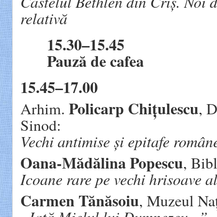
Castelul Bethlen din Criș. Noi 
relativă
15.30–15.45
Pauză de cafea
15.45–17.00
Policarp Chițulescu
Arhim.
, D
Sinod:
Vechi antimise și epitafe român
Oana-Mădălina Popescu
, Bib
Icoane rare pe vechi hrisoave a
Carmen Tănăsoiu
, Muzeul Naț
„Iată Mielul lui Dumnezeu...”.