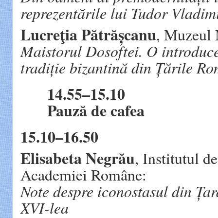
reprezentările lui Tudor Vladim
Lucreţia Pătrășcanu
, Muzeul 
Maistorul Dosoftei. O introduce
tradiție bizantină din Țările R
14.55–15.10
Pauză de cafea
15.10–16.50
Elisabeta Negrău
, Institutul d
Academiei Române:
Note despre iconostasul din Ța
XVI-lea