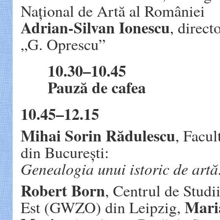
Național de Artă al României
Adrian-Silvan Ionescu
, direct
„G. Oprescu”
10.30–10.45
Pauză de cafea
10.45–12.15
Mihai Sorin Rădulescu
, Facul
din București:
Genealogia unui istoric de artă
Robert Born
, Centrul de Studi
Mari
Est (GWZO) din Leipzig,