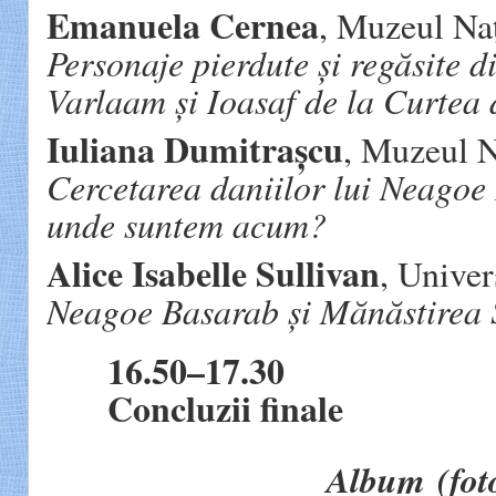
Emanuela Cernea
, Muzeul Naț
Personaje pierdute și regăsite d
Varlaam și Ioasaf de la Curtea 
Iuliana Dumitrașcu
, Muzeul N
Cercetarea daniilor lui Neagoe
unde suntem acum?
Alice Isabelle Sullivan
, Univer
Neagoe Basarab și Mănăstirea S
16.50–17.30
Concluzii finale
Album (fot