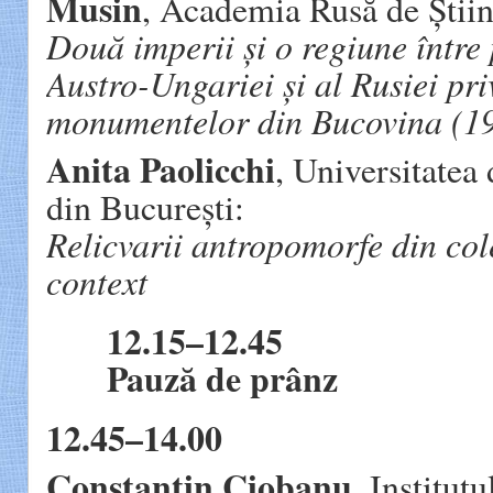
Musin
, Academia Rusă de Știin
Două imperii și o regiune între
Austro-Ungariei și al Rusiei pr
monumentelor din Bucovina (1
Anita Paolicchi
, Universitatea
din București:
Relicvarii antropomorfe din co
context
12.15–12.45
Pauză de prânz
12.45–14.00
Constantin Ciobanu
, Institut