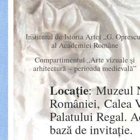
Institutul de Istoria Artei „G. Opresc
al Academiei Române
Compartimentul „Arte vizuale şi
arhitectură – perioada medievală”
Locație
: Muzeul N
României, Calea Vi
Palatului Regal. 
bază de invitație.