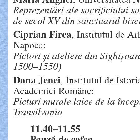
Reprezentări ale sacrificiului sa
de secol XV din sanctuarul bise
Ciprian Firea
, Institutul de Ar
Napoca:
Pictori și ateliere
din Sighișoara
1500–1550)
Dana Jenei
, Institutul de Isto
Academiei Române:
Picturi murale laice de la încep
Transilvania
11.40–11.55
Pauză de cafea