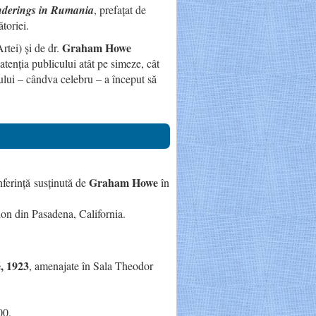
nderings in Rumania
, prefațat de
ătoriei.
Graham Howe
Artei) și de dr.
tenția publicului atât pe simeze, cât
fului – cândva celebru – a început să
Graham Howe
ferință
susținută de
în
ion din Pasadena, California.
é, 1923
, amenajate în Sala Theodor
00.