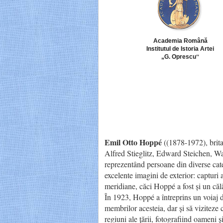
Academia Română
Institutul de Istoria Artei
„G. Oprescuˮ
Emil Otto Hoppé
((1878-1972), britan
Alfred Stieglitz, Edward Steichen, Wal
reprezentând persoane din diverse catego
excelente imagini de exterior: capturi a
meridiane, căci Hoppé a fost și un căl
În 1923, Hoppé a întreprins un voiaj d
membrilor acesteia, dar și să viziteze c
regiuni ale țării, fotografiind oameni și