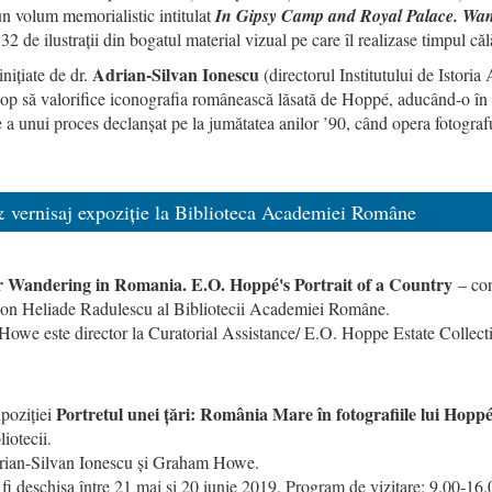
 un volum memorialistic intitulat
In Gipsy Camp and Royal Palace. Wa
 de ilustrații din bogatul material vizual pe care îl realizase timpul căl
Adrian-Silvan Ionescu
nițiate de dr.
(directorul Institutului de Istoria 
scop să valorifice iconografia românească lăsată de Hoppé, aducând-o în a
te a unui proces declanșat pe la jumătatea anilor ’90, când opera fotogra
& vernisaj expoziție la Biblioteca Academiei Române
 Wandering in Romania. E.O. Hoppé's Portrait of a Country
– con
Ion Heliade Radulescu al Bibliotecii Academiei Române.
owe este director la Curatorial Assistance/ E.O. Hoppe Estate Collect
Portretul unei țări: România Mare în fotografiile lui Hopp
xpoziției
liotecii.
drian-Silvan Ionescu și Graham Howe.
fi de
schisa între 21 mai si 20 iunie 2019. Program de vizitare: 9.00
-16.