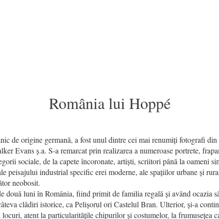
România lui Hoppé
ic de origine germană, a fost unul dintre cei mai renumiți fotografi din 
ker Evans ș.a. S-a remarcat prin realizarea a numeroase portrete, frapant
rii sociale, de la capete încoronate, artiști, scriitori până la oameni sim
le peisajului industrial specific erei moderne, ale spațiilor urbane și rural
ător neobosit.
e două luni în România, fiind primit de familia regală și având ocazia să 
âteva clădiri istorice, ca Pelișorul ori Castelul Bran. Ulterior, și-a cont
 locuri, atent la particularitățile chipurilor și costumelor, la frumusețea ca