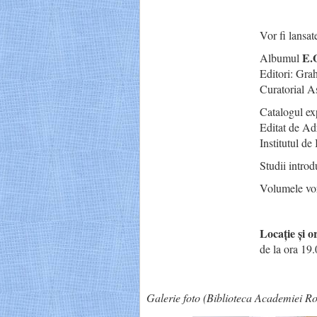
Vor fi lansat
E.
Albumul
Editori: Gr
Curatorial A
Catalogul ex
Editat de Ad
Institutul d
Studii intro
Volumele vor 
Locație și o
de la ora 19
Galerie foto (Biblioteca Academiei 