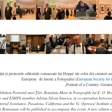
ia și proiectele editoriale consacrate lui Hoppé ale celor doi curatori au
Europene de Istorie a Fotografiei (
European Society for 
„Portrait of a Country. Great
hibition Portretul unei Ţări. România Mare în Fotografiile lui E. O. 
 and ESHPh member Adrian-Silvan Ionescu, in co-operation between t
orial Assistance, Pasadena, California and the 'G. Oprescu' Institute 
n Romanian will be published to accompany this event. A new edition 