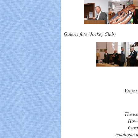
Galerie foto (Jockey Club)
Expoziț
The ex
Howe
Curat
catalogue i