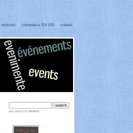
e miercuri
cinemateca IIA GO
contact
site search
by
freefind