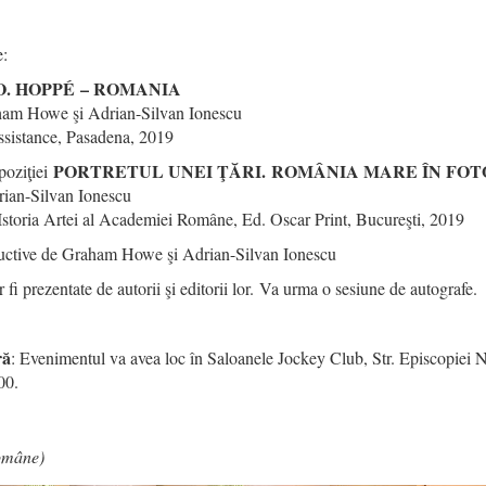
e:
O. HOPPÉ – ROMANIA
aham Howe şi Adrian-Silvan Ionescu
ssistance, Pasadena, 2019
PORTRETUL UNEI ŢĂRI. ROMÂNIA MARE ÎN FOTO
poziţiei
rian-Silvan Ionescu
e Istoria Artei al Academiei Române, Ed. Oscar Print, Bucureşti, 2019
ductive de Graham Howe şi Adrian-Silvan Ionescu
fi prezentate de autorii şi editorii lor. Va urma o sesiune de autografe.
ră
: Evenimentul va avea loc în Saloanele Jockey Club, Str. Episcopiei Nr
.00.
Române)