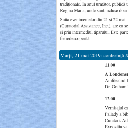
tradiționale. În anul următor, publică
Regina Maria, unde sunt incluse doar 32
Suita evenimentelor din 21 și 22 mai, i
(Curatorial Assistance, Inc.), are ca 
și prin intermediul tiparului. Este par
fie redescoperită.
Marți, 21 mai 2019: conferință 
11.00
A Londoner
Amfiteatrul 
Dr. Graham H
12.00
Vernisajul e
Pallady a bib
Curatori: A
Expoziția va 