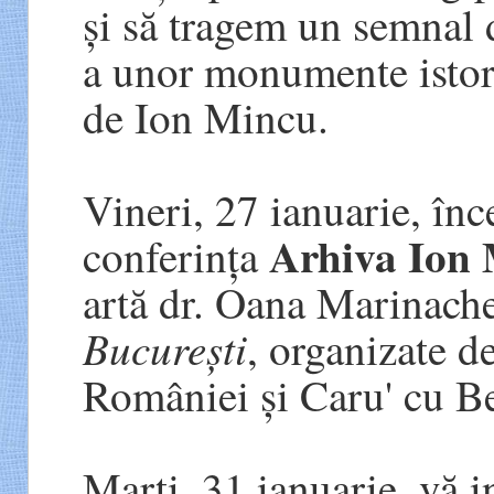
și să tragem un semnal 
a unor monumente istori
de Ion Mincu.
Vineri, 27 ianuarie, în
Arhiva Ion
conferința
artă dr. Oana Marinache
București
, organizate d
României și Caru' cu Ber
Marți, 31 ianuarie, vă i