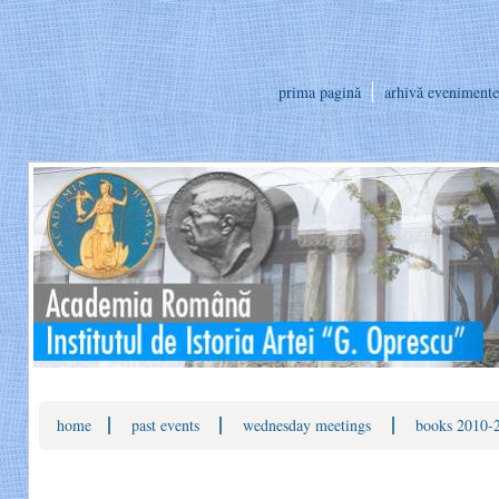
prima pagină
arhivă evenimente
|
|
|
home
past events
wednesday meetings
books 2010-