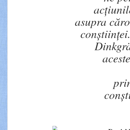
acțiunil
asupra căro
conștiinței
Dinkgrä
aceste
pri
conșt