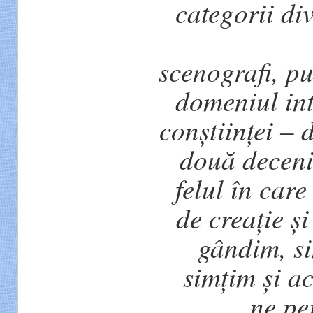
categorii di
scenografi, pu
domeniul int
conștiinței – 
două deceni
felul în car
de creație ș
gândim, si
simțim și a
ne pe