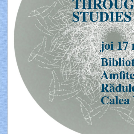
THROUG
STUDIES
joi 17
Bibli
Amfite
Rădul
Calea 