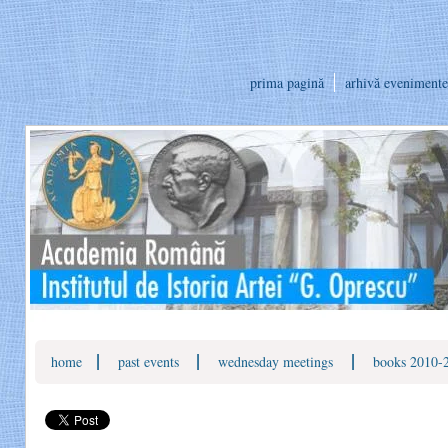
prima pagină
arhivă evenimente
|
|
|
home
past events
wednesday meetings
books 2010-