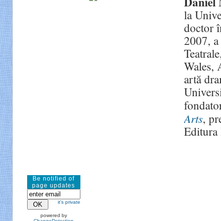
Daniel
la Unive
doctor î
2007, a 
Teatrale
Wales, 
artă dr
Universi
fondator
Arts
, p
Editura 
Be notified of
page updates
it's private
powered by
ChangeDetection