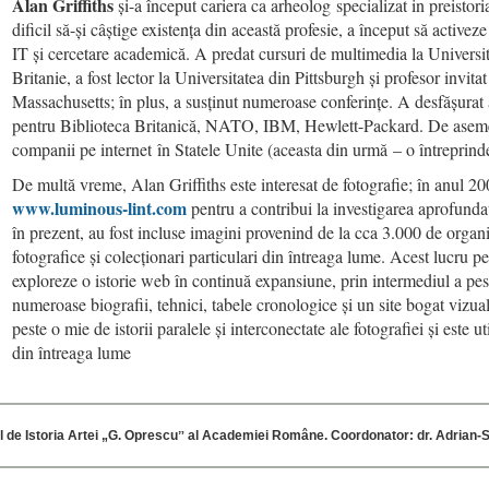
Alan Griffiths
și-a început cariera ca arheolog specializat in preistori
dificil să-și câștige existența din această profesie, a început să activez
IT și cercetare academică. A predat cursuri de multimedia la Universi
Britanie, a fost lector la Universitatea din Pittsburgh și profesor invitat
Massachusetts; în plus, a susținut numeroase conferințe. A desfășurat 
pentru Biblioteca Britanică, NATO, IBM, Hewlett-Packard. De asemen
companii pe internet în Statele Unite (aceasta din urmă – o întreprind
De multă vreme, Alan Griffiths este interesat de fotografie; în anul 200
www.luminous-lint.com
pentru a contribui la investigarea aprofundată
în prezent, au fost incluse imagini provenind de la cca 3.000 de organiza
fotografice și colecționari particulari din întreaga lume. Acest lucru per
exploreze o istorie web în continuă expansiune, prin intermediul a pes
numeroase biografii, tehnici, tabele cronologice și un site bogat vizu
peste o mie de istorii paralele și interconectate ale fotografiei și este ut
din întreaga lume
ul de Istoria Artei „G. Oprescuˮ al Academiei Române. Coordonator: dr. Adrian-S