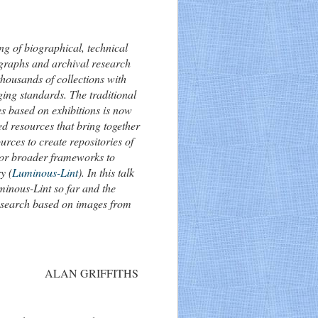
ng of biographical, technical
graphs and archival research
thousands of collections with
ging standards. The traditional
s based on exhibitions is now
ed resources that bring together
rces to create repositories of
 or broader frameworks to
y (
Luminous-Lint
). In this talk
minous-Lint so far and the
research based on images from
ALAN GRIFFITHS