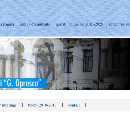
a pagină
arhivă evenimente
apariţii editoriale 2010-2025
întâlnirile d
|
|
|
 meetings
books 2010-2018
contact