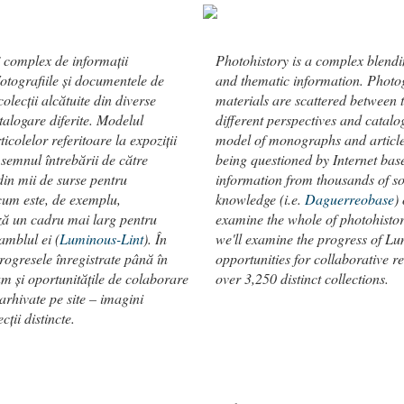
j complex de informații
Photohistory is a complex blendi
Fotografiile și documentele de
and thematic information. Photo
olecții alcătuite din diverse
materials are scattered between 
alogare diferite. Modelul
different perspectives and catalo
rticolelor referitoare la expoziții
model of monographs and article
semnul întrebării de către
being questioned by Internet bas
din mii de surse pentru
information from thousands of sou
cum este, de exemplu,
knowledge (i.e.
Daguerreobase
)
ză un cadru mai larg pentru
examine the whole of photohistor
samblul ei (
Luminous-Lint
). În
we'll examine the progress of Lu
ogresele înregistrate până în
opportunities for collaborative 
m și oportunitățile de colaborare
over 3,250 distinct collections.
arhivate pe site – imagini
ții distincte.