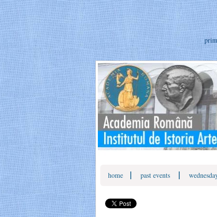
prim
|
|
home
past events
wednesday