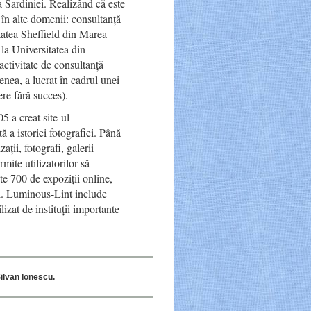
a Sardiniei. Realizând că este
e în alte domenii: consultanță
tatea Sheffield din Marea
 la Universitatea din
activitate de consultanță
ea, a lucrat în cadrul unei
ere fără succes).
5 a creat site-ul
 a istoriei fotografiei. Până
ții, fotografi, galerii
mite utilizatorilor să
te 700 de expoziții online,
al. Luminous-Lint include
ilizat de instituții importante
ilvan Ionescu.