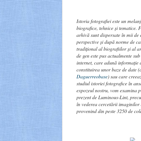
Istoria fotografiei este un melan
biografice, tehnice și tematice. 
arhivă sunt dispersate în mii de c
perspective și după norme de cat
tradițional al biografiilor și al a
de gen este pus actualmente sub 
internet, care adună informație 
constituirea unor baze de date (
Daguerreobase
) sau care creea
studiul istoriei fotografice în an
expozeul nostru, vom examina pr
prezent de Luminous-Lint, precu
în vederea cercetării imaginilor 
provenind din peste 3250 de colec