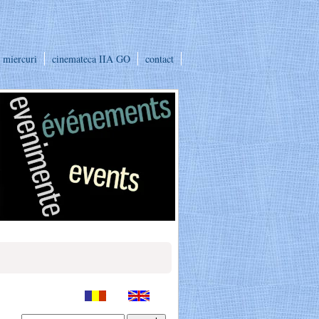
e miercuri
cinemateca IIA GO
contact