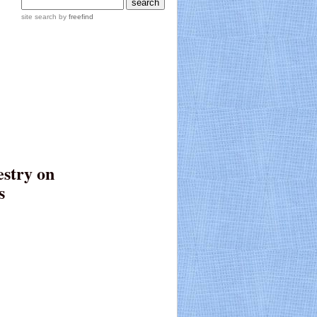
site search
by
freefind
stry on
s